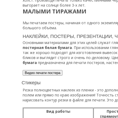
холст. Производя печать только качественными чер
выгорает на солнце более 3-х лет.
МАЛЫМИ ТИРАЖАМИ
Мы печатаем постеры, начиная от одного экземпля
большого объёма.
НАКЛЕЙКИ, ПОСТЕРЫ, ПРЕЗЕНТАЦИИ, 
Основными материалами для этих целей служат гля
постерная белая бумага
. При использовании гля
так же хорошо подходят для изготовления вывесок
бликов и выглядит строго и очень по-деловому. Цв
бумага
предназначена для печати постеров, насте
Стикеры
Резка полноцветных наклеек из пленки - это допол
полем или прямо по краю изображения! Точность ст
нарисовать контур резки в файле для печати. Это 
Вид работы
Прост
(прямоуг