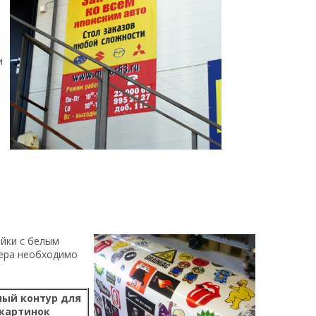
и
ейки с белым
кера необходимо
ый контур для
картинок