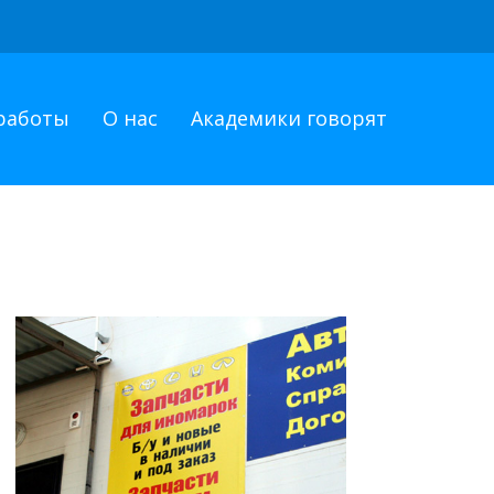
работы
О нас
Академики говорят