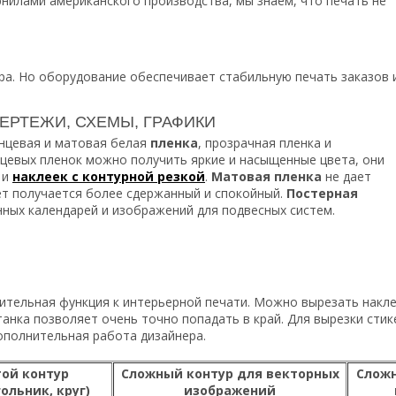
нилами американского производства, мы знаем, что печать не
ра. Но оборудование обеспечивает стабильную печать заказов 
ЧЕРТЕЖИ, СХЕМЫ, ГРАФИКИ
нцевая и матовая белая
пленка
, прозрачная пленка и
нцевых пленок можно получить яркие и насыщенные цвета, они
 и
наклеек с контурной резкой
.
Матовая пленка
не дает
ет получается более сдержанный и спокойный.
Постерная
нных календарей и изображений для подвесных систем.
нительная функция к интерьерной печати. Можно вырезать накл
анка позволяет очень точно попадать в край. Для вырезки сти
дополнительная работа дизайнера.
ой контур
Сложный контур для векторных
Сложн
ольник, круг)
изображений