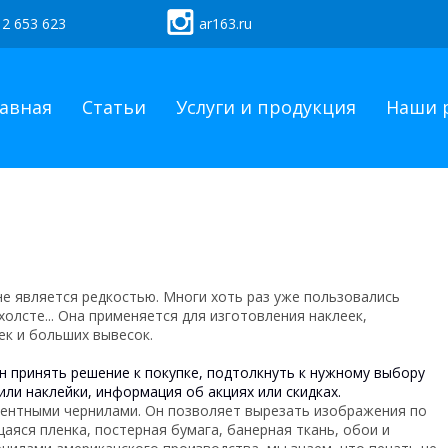
 2 653 623
ar163.ru
авная
Статьи
Услуги и продукция
Наши 
не является редкостью. Многи хоть раз уже пользовались
холсте... Она применяется для изготовления наклеек,
к и больших вывесок.
н принять решение к покупке, подтолкнуть к нужному выбору
ли наклейки, информация об акциях или скидках.
вентными чернилами. Он позволяет вырезать изображения по
аяся пленка, постерная бумага, банерная ткань, обои и