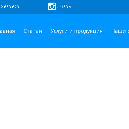
 2 653 623
ar163.ru
авная
Статьи
Услуги и продукция
Наши 