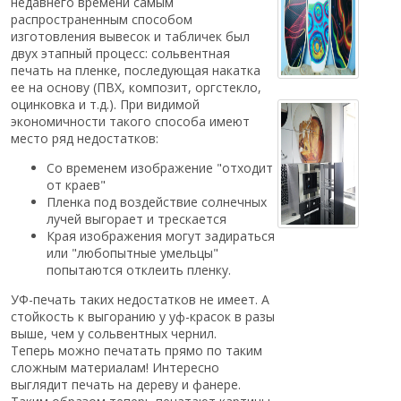
недавнего времени самым
распространенным способом
изготовления вывесок и табличек был
двух этапный процесс: сольвентная
печать на пленке, последующая накатка
ее на основу (ПВХ, композит, оргстекло,
оцинковка и т.д.). При видимой
экономичности такого способа имеют
место ряд недостатков:
Со временем изображение "отходит
от краев"
Пленка под воздействие солнечных
лучей выгорает и трескается
Края изображения могут задираться
или "любопытные умельцы"
попытаются отклеить пленку.
УФ-печать таких недостатков не имеет. А
стойкость к выгоранию у уф-красок в разы
выше, чем у сольвентных чернил.
Теперь можно печатать прямо по таким
сложным материалам! Интересно
выглядит печать на дереву и фанере.