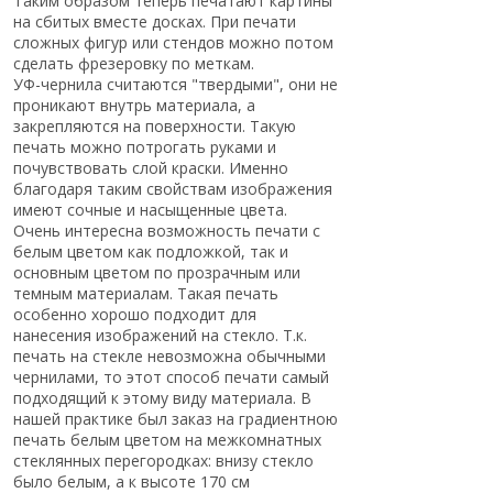
Таким образом теперь печатают картины
на сбитых вместе досках. При печати
сложных фигур или стендов можно потом
сделать фрезеровку по меткам.
УФ-чернила считаются "твердыми", они не
проникают внутрь материала, а
закрепляются на поверхности. Такую
печать можно потрогать руками и
почувствовать слой краски. Именно
благодаря таким свойствам изображения
имеют сочные и насыщенные цвета.
Очень интересна возможность печати с
белым цветом как подложкой, так и
основным цветом по прозрачным или
темным материалам. Такая печать
особенно хорошо подходит для
нанесения изображений на стекло. Т.к.
печать на стекле невозможна обычными
чернилами, то этот способ печати самый
подходящий к этому виду материала. В
нашей практике был заказ на градиентною
печать белым цветом на межкомнатных
стеклянных перегородках: внизу стекло
было белым, а к высоте 170 см