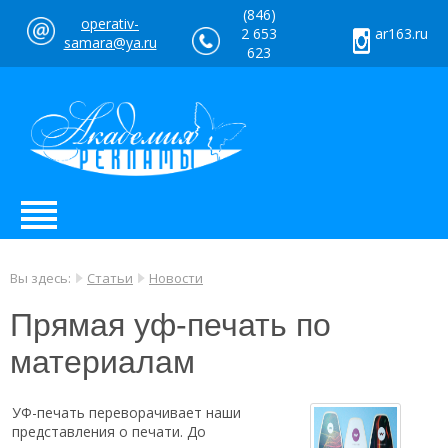
(846)
operativ-
2 653
ar163.ru
samara@ya.ru
623
Вы здесь:
Статьи
Новости
Прямая уф-печать по
материалам
УФ-печать переворачивает наши
представления о печати. До